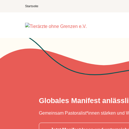
Startseite
Globales Manifest anlässl
Gemeinsam Pastoralist*innen stärken und 