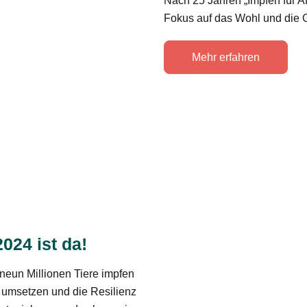
Nach 25 Jahren „Impfen für Afr
Fokus auf das Wohl und die 
Mehr erfahren
024 ist da!
r neun Millionen Tiere impfen
e umsetzen und die Resilienz