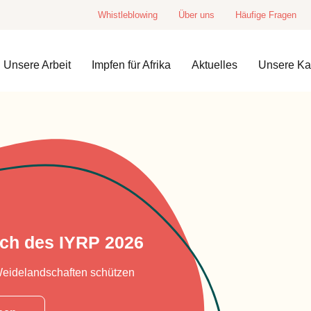
Whistleblowing
Über uns
Häufige Fragen
Unsere Arbeit
Impfen für Afrika
Aktuelles
Unsere K
ich des IYRP 2026
Weidelandschaften schützen