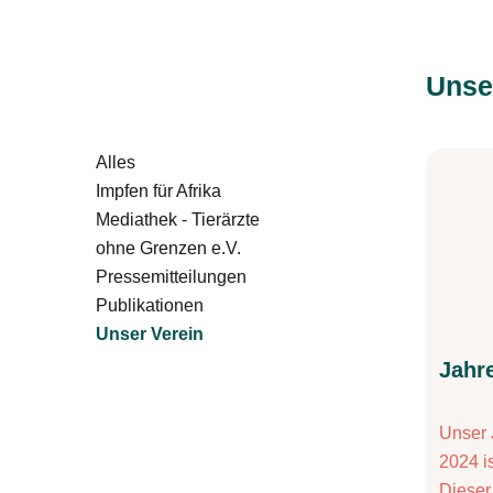
Unse
Filter by
Alles
Filter by
Impfen für Afrika
Mediathek - Tierärzte
ohne Grenzen e.V.
Filter by
Pressemitteilungen
Filter by
Publikationen
Filter by
Unser Verein
Jahr
Unser 
2024 is
Dieser