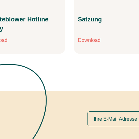
teblower Hotline
Satzung
cy
oad
Download