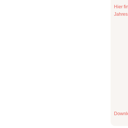
Hier f
Jahres
Downl