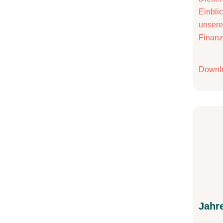
Einbli
unsere 
Finanz
Downl
Jahr