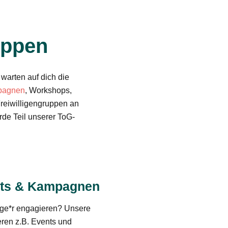
uppen
warten auf dich die
pagnen
, Workshops,
Freiwilligengruppen an
rde Teil unserer
ToG
-
nts & Kampagnen
lige*r engagieren? Unsere
eren z.B. Events und