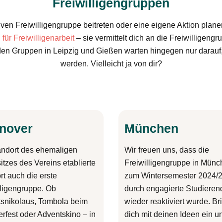
Freiwilligengruppen
iven Freiwilligengruppe beitreten oder eine eigene Aktion plane
 für Freiwilligenarbeit
– sie vermittelt dich an die Freiwilligeng
n Gruppen in Leipzig und Gießen warten hingegen nur darauf, 
werden. Vielleicht ja von dir?
nover
München
andort des ehemaligen
Wir freuen uns, dass die
itzes des Vereins etablierte
Freiwilligengruppe in Mün
rt auch die erste
zum Wintersemester 2024/
lligengruppe. Ob
durch engagierte Studieren
snikolaus, Tombola beim
wieder reaktiviert wurde. Br
fest oder Adventskino – in
dich mit deinen Ideen ein u