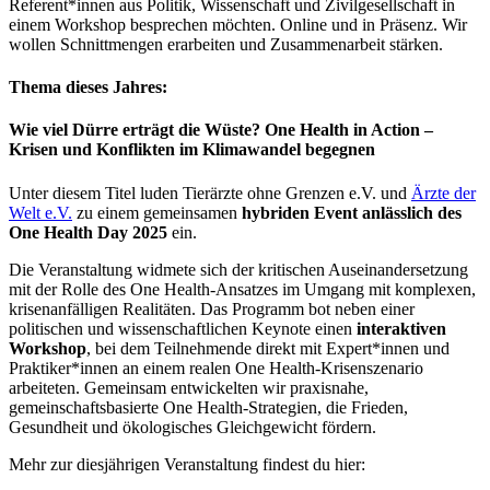
Referent*innen aus Politik, Wissenschaft und Zivilgesellschaft in
einem Workshop besprechen möchten. Online und in Präsenz. Wir
wollen Schnittmengen erarbeiten und Zusammenarbeit stärken.
Thema dieses Jahres:
Wie viel Dürre erträgt die Wüste? One Health in Action –
Krisen und Konflikten im Klimawandel begegnen
Unter diesem Titel luden Tierärzte ohne Grenzen e.V. und
Ärzte der
Welt e.V.
zu einem gemeinsamen
hybriden Event anlässlich des
One Health Day 2025
ein.
Die Veranstaltung widmete sich der kritischen Auseinandersetzung
mit der Rolle des One Health-Ansatzes im Umgang mit komplexen,
krisenanfälligen Realitäten. Das Programm bot neben einer
politischen und wissenschaftlichen Keynote einen
interaktiven
Workshop
, bei dem Teilnehmende direkt mit Expert*innen und
Praktiker*innen an einem realen One Health-Krisenszenario
arbeiteten. Gemeinsam entwickelten wir praxisnahe,
gemeinschaftsbasierte One Health-Strategien, die Frieden,
Gesundheit und ökologisches Gleichgewicht fördern.
Mehr zur diesjährigen Veranstaltung findest du hier: