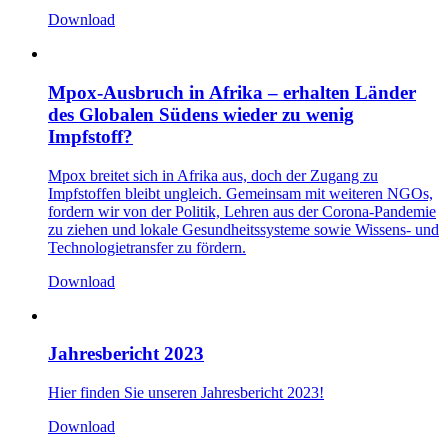
Download
Mpox-Ausbruch in Afrika – erhalten Länder
des Globalen Südens wieder zu wenig
Impfstoff?
Mpox breitet sich in Afrika aus, doch der Zugang zu
Impfstoffen bleibt ungleich. Gemeinsam mit weiteren NGOs,
fordern wir von der Politik, Lehren aus der Corona-Pandemie
zu ziehen und lokale Gesundheitssysteme sowie Wissens- und
Technologietransfer zu fördern.
Download
Jahresbericht 2023
Hier finden Sie unseren Jahresbericht 2023!
Download