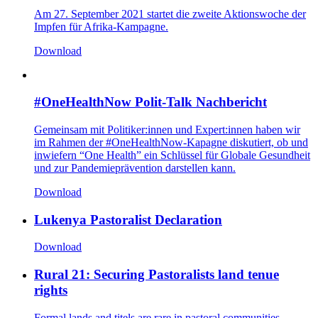
Am 27. September 2021 startet die zweite Aktionswoche der
Impfen für Afrika-Kampagne.
Download
#OneHealthNow Polit-Talk Nachbericht
Gemeinsam mit Politiker:innen und Expert:innen haben wir
im Rahmen der #OneHealthNow-Kapagne diskutiert, ob und
inwiefern “One Health” ein Schlüssel für Globale Gesundheit
und zur Pandemieprävention darstellen kann.
Download
Lukenya Pastoralist Declaration
Download
Rural 21: Securing Pastoralists land tenue
rights
Formal lands and titels are rare in pastoral communities