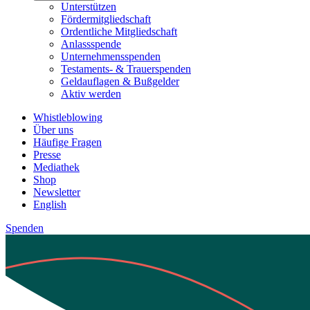
Unterstützen
Fördermitgliedschaft
Ordentliche Mitgliedschaft
Anlassspende
Unternehmensspenden
Testaments- & Trauerspenden
Geldauflagen & Bußgelder
Aktiv werden
Whistleblowing
Über uns
Häufige Fragen
Presse
Mediathek
Shop
Newsletter
English
Spenden