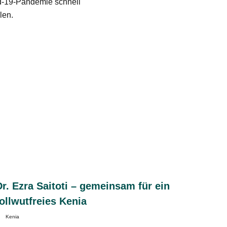
id-19-Pandemie schnell
len.
Dr. Ezra Saitoti – gemeinsam für ein
tollwutfreies Kenia
Kenia