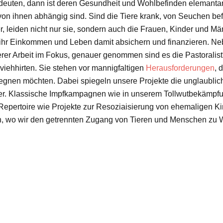
euten, dann ist deren Gesundheit und Wohlbefinden elemantar 
on ihnen abhängig sind. Sind die Tiere krank, von Seuchen be
 leiden nicht nur sie, sondern auch die Frauen, Kinder und Män
r Einkommen und Leben damit absichern und finanzieren. Ne
rer Arbeit im Fokus, genauer genommen sind es die Pastoralist*
ehhirten. Sie stehen vor mannigfaltigen
Herausforderungen
, 
egnen möchten. Dabei spiegeln unsere Projekte die unglaublich
r. Klassische Impfkampagnen wie in unserem Tollwutbekämpfu
epertoire wie Projekte zur Resoziaisierung von ehemaligen Ki
 wo wir den getrennten Zugang von Tieren und Menschen zu W