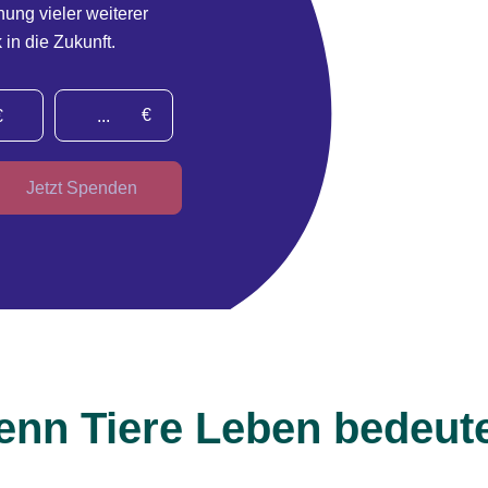
hung vieler weiterer
 in die Zukunft.
€
€
Jetzt Spenden
nn Tiere Leben bedeut