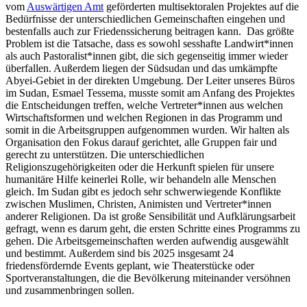
vom
Auswärtigen Amt
geförderten multisektoralen Projektes auf die
Bedürfnisse der unterschiedlichen Gemeinschaften eingehen und
bestenfalls auch zur Friedenssicherung beitragen kann. Das größte
Problem ist die Tatsache, dass es sowohl sesshafte Landwirt*innen
als auch Pastoralist*innen gibt, die sich gegenseitig immer wieder
überfallen. Außerdem liegen der Südsudan und das umkämpfte
Abyei-Gebiet in der direkten Umgebung. Der Leiter unseres Büros
im Sudan, Esmael Tessema, musste somit am Anfang des Projektes
die Entscheidungen treffen, welche Vertreter*innen aus welchen
Wirtschaftsformen und welchen Regionen in das Programm und
somit in die Arbeitsgruppen aufgenommen wurden. Wir halten als
Organisation den Fokus darauf gerichtet, alle Gruppen fair und
gerecht zu unterstützen. Die unterschiedlichen
Religionszugehörigkeiten oder die Herkunft spielen für unsere
humanitäre Hilfe keinerlei Rolle, wir behandeln alle Menschen
gleich. Im Sudan gibt es jedoch sehr schwerwiegende Konflikte
zwischen Muslimen, Christen, Animisten und Vertreter*innen
anderer Religionen. Da ist große Sensibilität und Aufklärungsarbeit
gefragt, wenn es darum geht, die ersten Schritte eines Programms zu
gehen. Die Arbeitsgemeinschaften werden aufwendig ausgewählt
und bestimmt. Außerdem sind bis 2025 insgesamt 24
friedensfördernde Events geplant, wie Theaterstücke oder
Sportveranstaltungen, die die Bevölkerung miteinander versöhnen
und zusammenbringen sollen.