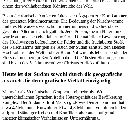
Bestellung ihrer Äcker und entwickelten sich mit dieser Technik zu
einem der wohlhabendsten Königreiche der Welt.
Bis in die römische Antike entfaltete sich Ägypten zur Kornkammer
des gesamten Mittelmeerraums. Die Bedeutung der Nilschwemme
und des Nilwassers war schon immer immens und während des
gesamten Altertums auch göttlich. Jede Person, die im Nil ertrank,
wurde automatisch ebenfalls zum Gott. Die natürliche Bewässerung
des Hochwassers befeuchtete die Felder und die fruchtbaren Stoffe
des Nilschlamms düngten sie. Auch der Sudan zählt zu den ältesten
Hochkulturen der Welt und der Blaue Nil wird als lebensspendender
Fluss daran einen großen Anteil haben. Die ältesten Siedlungsspuren
sind bis in das 5. Jahrtausend vor Christus zurückzuführen.
Heute ist der Sudan sowohl durch die geografische
als auch die demografische Vielfalt einzigartig.
Mit mehr als 50 ethnischen Gruppen und mehr als 160
unterschiedlichen Sprachen ist die Heterogenität der Bevölkerung
komplex. Der Sudan ist fünf Mal so groß wie Deutschland und hat
etwa 42 Millionen Einwohner. Etwa 4,8 Millionen von ihnen leiden
aufgrund ständiger Krisen und Konflikte, aber auch aufgrund
unsteter klimatischer Verhältnisse an Unterernährung.