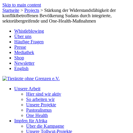
Skip to main content
Startseite
>
Projects
>
Stärkung der Widerstandsfähigkeit der
konfliktbetroffenen Bevölkerung Sudans durch integrierte,
sektorübergreifende und One-Health-Maßnahmen
Whistleblowing
Über uns
Häufige Fragen
Presse
Mediathek
Shop
Newsletter
English
Unsere Arbeit
Hier sind wir aktiv
So arbeiten wir
Unsere Projekte
Pastoralismus
One Health
Impfen für Afrika
Über die Kampagne
Unsere Tollwut-Projekte