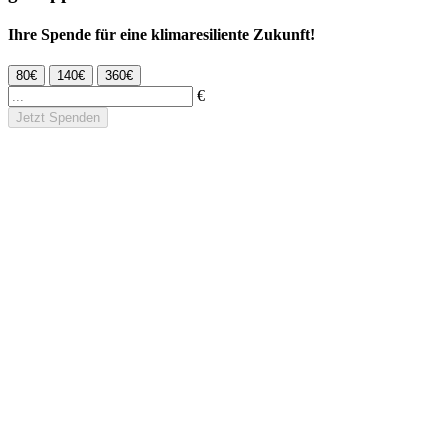
Ihre Spende für eine klimaresiliente Zukunft!
80€
140€
360€
€
Jetzt Spenden