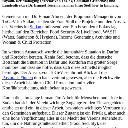
Riyadh. Der Managing Director von ToGeV, Christian Griebenow, und
Landesdirektor Dr. Esmael Tessema nahmen Frau Stoll hier in Empfang.
Gemeinsam mit Dr. Eiman Ahmed, der Programm Managerin von
ToGeV im Sudan, stellten sie Frau Stoll die Projekte und den Ansatz
des Vereins im
Sudan
umfassend vor. Ein besonderer Fokus lag
hierbei auf den Bereichen Food Security & Livelihood, WASH
(Water, Sanitation & Hygiene), Income Generating Activities und
Woman & Child Protection.
Im weiteren Austausch wurde die humanitäre Situation in Darfur
und Kordofan beraten. Xenia Stoll betonte, dass die deutsche
Botschaft die Situation in Dafur und Kordofan mit großer Sorge
monitore und dass sie hoffe, dass sich diese schnellst möglich
beruhige. Der Ansatz von ToGeV sei ihr mit Blick auf die
Pastoralist*innen
durchaus vertraut gewesen, aber die Reichweite
dieser Arbeit bis hin zu Child Protection und ziviler
Konfliktbearbeitung nicht bekannt gewesen.
Durch die jahrelange humanitäre Arbeit für Menschen und Tiere im
Sudan hat sich der Verein wichtige Zugänge zu den Einsatzgebieten
erarbeitet und ein, in dieser Arbeit, besonders wichtiges Vertrauen zu
den Gemeinden aufgebaut. Dieser Zugang ist ein Privileg, aber auch
eine hohe Verpflichtung alles in der Macht des Vereins stehende zu
tun, um die Nahrungsmittelsicherheit (Food Security), der