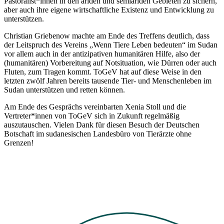
Pastoralist*innen in den ariden und semiariden Gebieten zu sichern,
aber auch ihre eigene wirtschaftliche Existenz und Entwicklung zu
unterstützen.
Christian Griebenow machte am Ende des Treffens deutlich, dass
der Leitspruch des Vereins „Wenn Tiere Leben bedeuten“ im Sudan
vor allem auch in der antizipativen humanitären Hilfe, also der
(humanitären) Vorbereitung auf Notsituation, wie Dürren oder auch
Fluten, zum Tragen kommt. ToGeV hat auf diese Weise in den
letzten zwölf Jahren bereits tausende Tier- und Menschenleben im
Sudan unterstützen und retten können.
Am Ende des Gesprächs vereinbarten Xenia Stoll und die
Vertreter*innen von ToGeV sich in Zukunft regelmäßig
auszutauschen. Vielen Dank für diesen Besuch der Deutschen
Botschaft im sudanesischen Landesbüro von Tierärzte ohne
Grenzen!