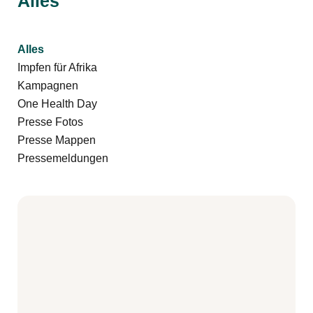
Alles
Filter by
Alles
Filter by
Impfen für Afrika
Filter by
Kampagnen
Filter by
One Health Day
Filter by
Presse Fotos
Filter by
Presse Mappen
Filter by
Pressemeldungen