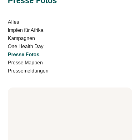
Presse Fotos
Filter by
Alles
Filter by
Impfen für Afrika
Filter by
Kampagnen
Filter by
One Health Day
Filter by
Presse Fotos
Filter by
Presse Mappen
Filter by
Pressemeldungen