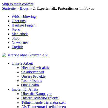
Skip to main content
Startseite
>
Blogs
>
2. Expertentalk: Pastoralismus im Fokus
Whistleblowing
Über uns
Häufige Fragen
Presse
Mediathek
Shop
Newsletter
English
Unsere Arbeit
Hier sind wir aktiv
So arbeiten wir
Unsere Projekte
Pastoralismus
One Health
Impfen für Afrika
Über die Kampagne
Unsere Tollwut-Projekte
Teilnehmende Tierarztpraxen
Als Tierarztpraxis teilnehmen