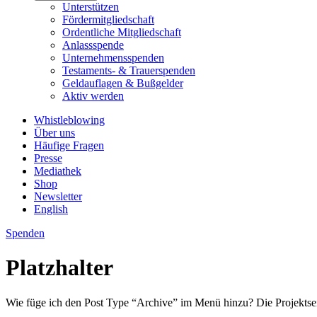
Unterstützen
Fördermitgliedschaft
Ordentliche Mitgliedschaft
Anlassspende
Unternehmensspenden
Testaments- & Trauerspenden
Geldauflagen & Bußgelder
Aktiv werden
Whistleblowing
Über uns
Häufige Fragen
Presse
Mediathek
Shop
Newsletter
English
Spenden
Platzhalter
Wie füge ich den Post Type “Archive” im Menü hinzu? Die Projektseit