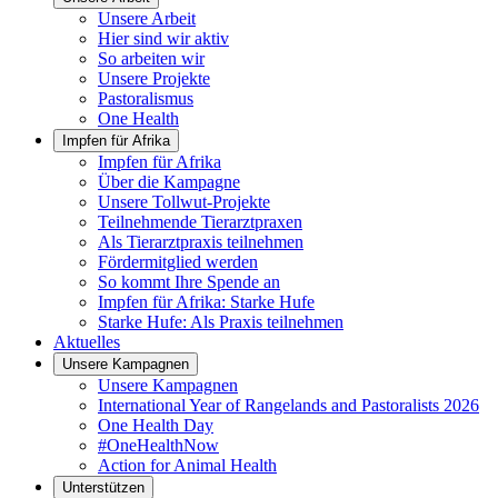
Unsere Arbeit
Hier sind wir aktiv
So arbeiten wir
Unsere Projekte
Pastoralismus
One Health
Impfen für Afrika
Impfen für Afrika
Über die Kampagne
Unsere Tollwut-Projekte
Teilnehmende Tierarztpraxen
Als Tierarztpraxis teilnehmen
Fördermitglied werden
So kommt Ihre Spende an
Impfen für Afrika: Starke Hufe
Starke Hufe: Als Praxis teilnehmen
Aktuelles
Unsere Kampagnen
Unsere Kampagnen
International Year of Rangelands and Pastoralists 2026
One Health Day
#OneHealthNow
Action for Animal Health
Unterstützen