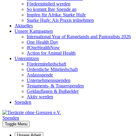
Fördermitglied werden
So kommt Ihre Spende an
Impfen für Afrika: Starke Hufe
Starke Hufe: Als Praxis teilnehmen
Aktuelles
Unsere Kampagnen
International Year of Rangelands and Pastoralists 2026
One Health Day
#OneHealthNow
Action for Animal Health
Unterstützen
Fördermitgliedschaft
Ordentliche Mitgliedschaft
Anlassspende
Unternehmensspenden
Testaments- & Trauerspenden
Geldauflagen & Bußgelder
Aktiv werden
Spenden
Spenden
Toggle Menu
Unsere Arbeit