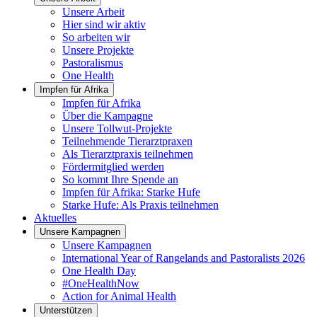
Unsere Arbeit
Hier sind wir aktiv
So arbeiten wir
Unsere Projekte
Pastoralismus
One Health
Impfen für Afrika
Impfen für Afrika
Über die Kampagne
Unsere Tollwut-Projekte
Teilnehmende Tierarztpraxen
Als Tierarztpraxis teilnehmen
Fördermitglied werden
So kommt Ihre Spende an
Impfen für Afrika: Starke Hufe
Starke Hufe: Als Praxis teilnehmen
Aktuelles
Unsere Kampagnen
Unsere Kampagnen
International Year of Rangelands and Pastoralists 2026
One Health Day
#OneHealthNow
Action for Animal Health
Unterstützen