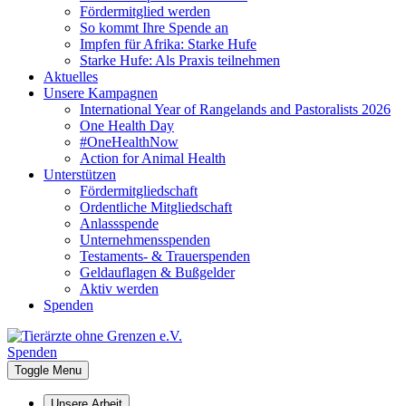
Fördermitglied werden
So kommt Ihre Spende an
Impfen für Afrika: Starke Hufe
Starke Hufe: Als Praxis teilnehmen
Aktuelles
Unsere Kampagnen
International Year of Rangelands and Pastoralists 2026
One Health Day
#OneHealthNow
Action for Animal Health
Unterstützen
Fördermitgliedschaft
Ordentliche Mitgliedschaft
Anlassspende
Unternehmensspenden
Testaments- & Trauerspenden
Geldauflagen & Bußgelder
Aktiv werden
Spenden
Spenden
Toggle Menu
Unsere Arbeit