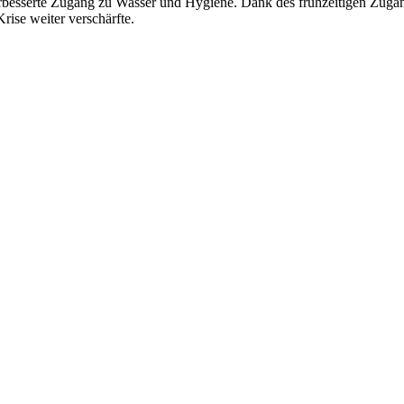
erbesserte Zugang zu Wasser und Hygiene. Dank des frühzeitigen Zugang
rise weiter verschärfte.