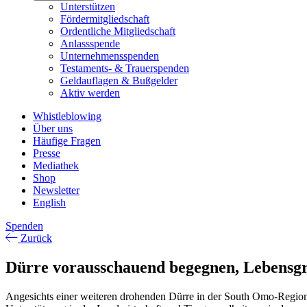
Unterstützen
Fördermitgliedschaft
Ordentliche Mitgliedschaft
Anlassspende
Unternehmensspenden
Testaments- & Trauerspenden
Geldauflagen & Bußgelder
Aktiv werden
Whistleblowing
Über uns
Häufige Fragen
Presse
Mediathek
Shop
Newsletter
English
Spenden
Zurück
Dürre vorausschauend begegnen, Lebensg
Angesichts einer weiteren drohenden Dürre in der South Omo-Region 