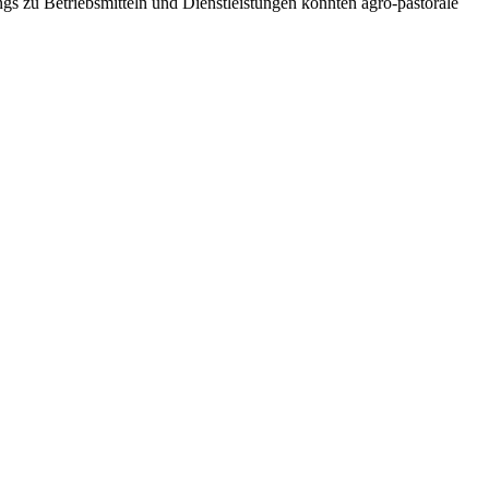
s zu Betriebsmitteln und Dienstleistungen konnten agro-pastorale