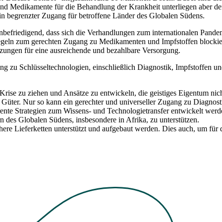
nd Medikamente für die Behandlung der Krankheit unterliegen aber dem
ein begrenzter Zugang für betroffene Länder des Globalen Südens.
befriedigend, dass sich die Verhandlungen zum internationalen Pandemi
egeln zum gerechten Zugang zu Medikamenten und Impfstoffen blockier
zungen für eine ausreichende und bezahlbare Versorgung.
ng zu Schlüsseltechnologien, einschließlich Diagnostik, Impfstoffen u
rise zu ziehen und Ansätze zu entwickeln, die geistiges Eigentum ni
 Güter. Nur so kann ein gerechter und universeller Zugang zu Diagno
ente Strategien zum Wissens- und Technologietransfer entwickelt werd
n des Globalen Südens, insbesondere in Afrika, zu unterstützen.
ere Lieferketten unterstützt und aufgebaut werden. Dies auch, um für