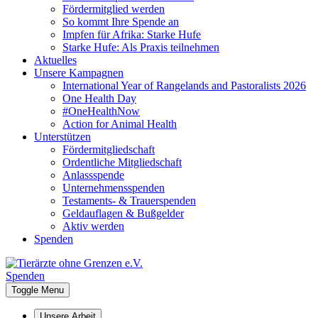
Fördermitglied werden
So kommt Ihre Spende an
Impfen für Afrika: Starke Hufe
Starke Hufe: Als Praxis teilnehmen
Aktuelles
Unsere Kampagnen
International Year of Rangelands and Pastoralists 2026
One Health Day
#OneHealthNow
Action for Animal Health
Unterstützen
Fördermitgliedschaft
Ordentliche Mitgliedschaft
Anlassspende
Unternehmensspenden
Testaments- & Trauerspenden
Geldauflagen & Bußgelder
Aktiv werden
Spenden
Spenden
Toggle Menu
Unsere Arbeit