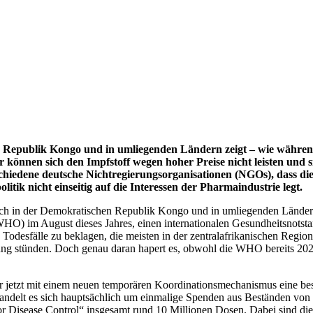
n Republik Kongo und in umliegenden
Ländern zeigt – wie währe
er können sich den Impfstoff wegen hoher Preise nicht
leisten und 
hiedene deutsche Nichtregierungsorganisationen (NGOs), dass
di
litik nicht einseitig auf die Interessen der Pharmaindustrie legt.
 sich in der Demokratischen Republik Kongo und in umliegenden Länder
(WHO) im August dieses Jahres, einen internationalen Gesundheitsnots
0 Todesfälle zu beklagen, die meisten in der zentralafrikanischen Regio
ung stünden. Doch genau daran hapert es, obwohl die WHO bereits 20
jetzt mit einem neuen temporären Koordinationsmechanismus eine bess
andelt es sich hauptsächlich um einmalige Spenden aus Beständen von I
for Disease Control“ insgesamt rund 10 Millionen Dosen. Dabei sind die