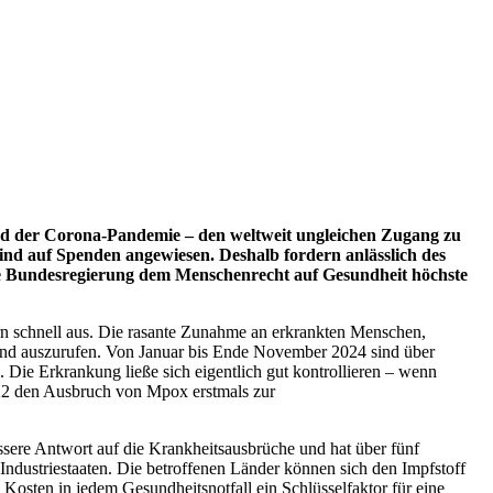
nd der Corona-Pandemie – den weltweit ungleichen Zugang zu
sind auf Spenden angewiesen. Deshalb fordern anlässlich des
e Bundesregierung dem Menschenrecht auf Gesundheit höchste
n schnell aus. Die rasante Zunahme an erkrankten Menschen,
tand auszurufen. Von Januar bis Ende November 2024 sind über
n. Die Erkrankung ließe sich eigentlich gut kontrollieren – wenn
22 den Ausbruch von Mpox erstmals zur
ere Antwort auf die Krankheitsausbrüche und hat über fünf
ndustriestaaten. Die betroffenen Länder können sich den Impfstoff
 Kosten in jedem Gesundheitsnotfall ein Schlüsselfaktor für eine