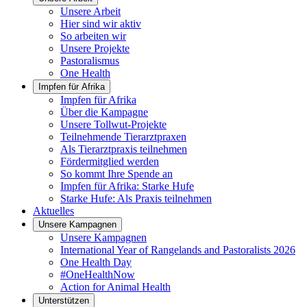
Unsere Arbeit
Hier sind wir aktiv
So arbeiten wir
Unsere Projekte
Pastoralismus
One Health
Impfen für Afrika
Impfen für Afrika
Über die Kampagne
Unsere Tollwut-Projekte
Teilnehmende Tierarztpraxen
Als Tierarztpraxis teilnehmen
Fördermitglied werden
So kommt Ihre Spende an
Impfen für Afrika: Starke Hufe
Starke Hufe: Als Praxis teilnehmen
Aktuelles
Unsere Kampagnen
Unsere Kampagnen
International Year of Rangelands and Pastoralists 2026
One Health Day
#OneHealthNow
Action for Animal Health
Unterstützen