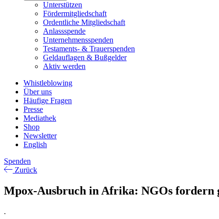
Unterstützen
Fördermitgliedschaft
Ordentliche Mitgliedschaft
Anlassspende
Unternehmensspenden
Testaments- & Trauerspenden
Geldauflagen & Bußgelder
Aktiv werden
Whistleblowing
Über uns
Häufige Fragen
Presse
Mediathek
Shop
Newsletter
English
Spenden
Zurück
Mpox-Ausbruch in Afrika: NGOs fordern g
.