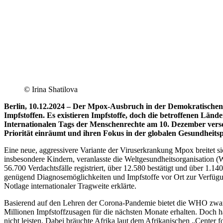
© Irina Shatilova
Berlin, 10.12.2024 – Der Mpox-Ausbruch in der Demokratische
Impfstoffen. Es
existieren Impfstoffe, doch die betroffenen Länd
Internationalen Tags der
Menschenrechte am 10. Dezember versc
Priorität einräumt und ihren Fokus in
der globalen Gesundheitspo
Eine neue, aggressivere Variante der Viruserkrankung Mpox breitet
insbesondere Kindern, veranlasste die Weltgesundheitsorganisation 
56.700 Verdachtsfälle registriert, über 12.580 bestätigt und über 1.14
genügend Diagnosemöglichkeiten und Impfstoffe vor Ort zur Verfüg
Notlage internationaler Tragweite erklärte.
Basierend auf den Lehren der Corona-Pandemie bietet die WHO zwar 
Millionen Impfstoffzusagen für die nächsten Monate erhalten. Doch h
nicht leisten. Dabei bräuchte Afrika laut dem Afrikanischen „Center 