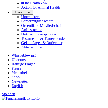
#OneHealthNow
Action for Animal Health
Unterstützen
Unterstützen
Fördermitgliedschaft
Ordentliche Mitgliedschaft
Anlassspende
Unternehmensspenden
Testaments- & Trauerspenden
Geldauflagen & Bußgelder
Aktiv werden
Whistleblowing
Über uns
Häufige Fragen
Presse
Mediathek
Shop
Newsletter
English
Spenden