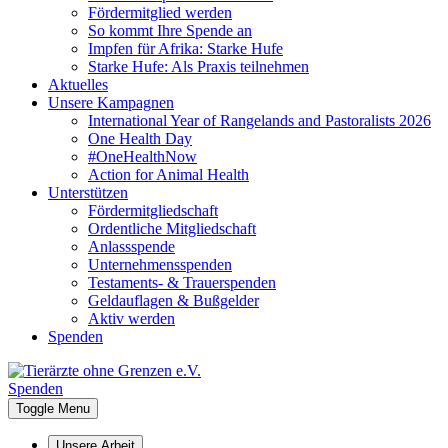
Fördermitglied werden
So kommt Ihre Spende an
Impfen für Afrika: Starke Hufe
Starke Hufe: Als Praxis teilnehmen
Aktuelles
Unsere Kampagnen
International Year of Rangelands and Pastoralists 2026
One Health Day
#OneHealthNow
Action for Animal Health
Unterstützen
Fördermitgliedschaft
Ordentliche Mitgliedschaft
Anlassspende
Unternehmensspenden
Testaments- & Trauerspenden
Geldauflagen & Bußgelder
Aktiv werden
Spenden
Spenden
Toggle Menu
Unsere Arbeit