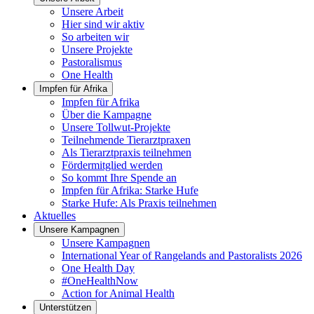
Unsere Arbeit
Hier sind wir aktiv
So arbeiten wir
Unsere Projekte
Pastoralismus
One Health
Impfen für Afrika
Impfen für Afrika
Über die Kampagne
Unsere Tollwut-Projekte
Teilnehmende Tierarztpraxen
Als Tierarztpraxis teilnehmen
Fördermitglied werden
So kommt Ihre Spende an
Impfen für Afrika: Starke Hufe
Starke Hufe: Als Praxis teilnehmen
Aktuelles
Unsere Kampagnen
Unsere Kampagnen
International Year of Rangelands and Pastoralists 2026
One Health Day
#OneHealthNow
Action for Animal Health
Unterstützen