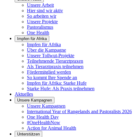
Unsere Arbeit
Hier sind wir aktiv
So arbeiten wir
Unsere Projekte
Pastoralismus
One Health
Impfen für Afrika
Impfen für Afrika
Über die Kampagne
Unsere Tollwut-Projekte
Teilnehmende Tierarztpraxen
Als Tierarztpraxis teilnehmen
Fördermitglied werden
So kommt Ihre Spende an
Impfen für Afrika: Starke Hufe
Starke Hufe: Als Praxis teilnehmen
Aktuelles
Unsere Kampagnen
Unsere Kampagnen
International Year of Rangelands and Pastoralists 2026
One Health Day
#OneHealthNow
Action for Animal Health
Unterstützen