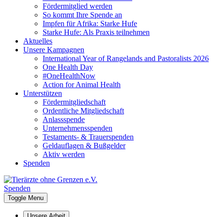
Fördermitglied werden
So kommt Ihre Spende an
Impfen für Afrika: Starke Hufe
Starke Hufe: Als Praxis teilnehmen
Aktuelles
Unsere Kampagnen
International Year of Rangelands and Pastoralists 2026
One Health Day
#OneHealthNow
Action for Animal Health
Unterstützen
Fördermitgliedschaft
Ordentliche Mitgliedschaft
Anlassspende
Unternehmensspenden
Testaments- & Trauerspenden
Geldauflagen & Bußgelder
Aktiv werden
Spenden
Spenden
Toggle Menu
Unsere Arbeit