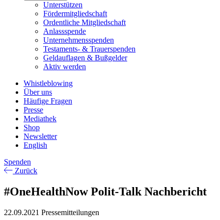
Unterstützen
Fördermitgliedschaft
Ordentliche Mitgliedschaft
Anlassspende
Unternehmensspenden
Testaments- & Trauerspenden
Geldauflagen & Bußgelder
Aktiv werden
Whistleblowing
Über uns
Häufige Fragen
Presse
Mediathek
Shop
Newsletter
English
Spenden
Zurück
#OneHealthNow Polit-Talk Nachbericht
22.09.2021
Pressemitteilungen